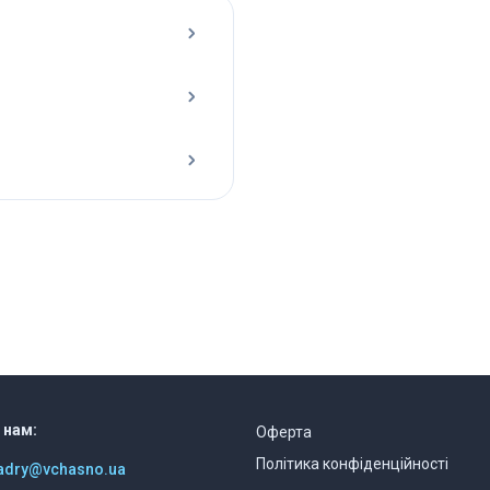
 нам:
Оферта
Політика конфіденційності
kadry@vchasno.ua