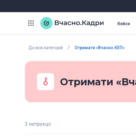
Кейси
/
До всіх категорій
Отримати «Вчасно.КЕП»
Отримати «Вч
3 інструкції